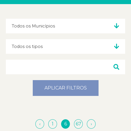
APLICAR FILTROS
‹
1
6
67
›