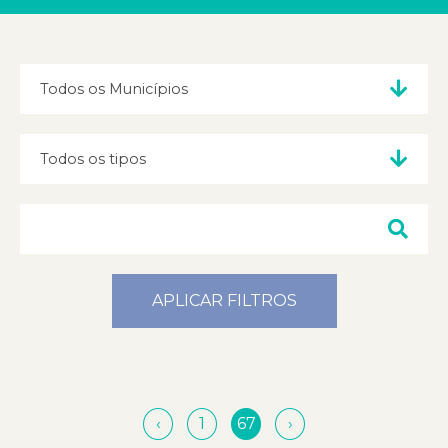
APLICAR FILTROS
‹
1
67
›