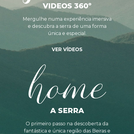
VIDEOS 360º
Mergulhe numa experiência imersiva
e descubra a serra de uma forma
única e especial.
VER VÍDEOS
home
A SERRA
O primeiro passo na descoberta da
fantástica e única região das Beiras e