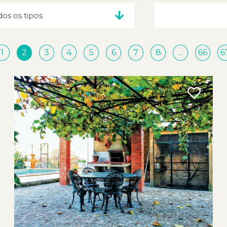
1
2
3
4
5
6
7
8
...
66
6