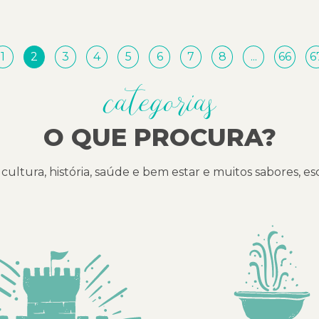
1
2
3
4
5
6
7
8
...
66
6
categorias
O QUE PROCURA?
cultura, história, saúde e bem estar e muitos sabores, e