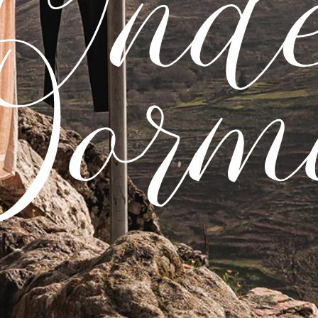
Ond
orm