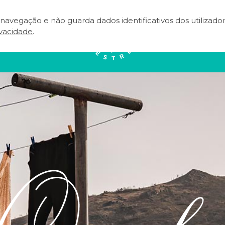
e navegação e não guarda dados identificativos dos utilizad
NEAR
EVENTOS
TERRITÓRIO
A
ivacidade
.