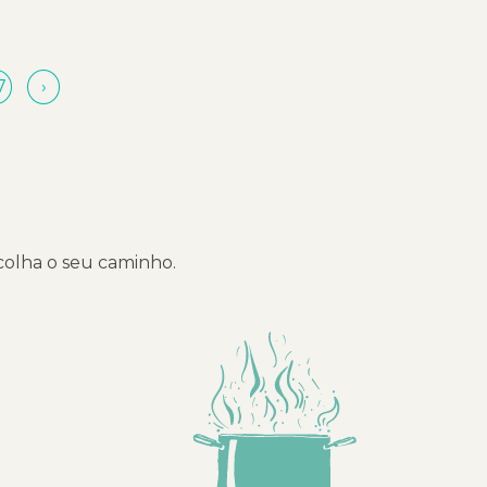
7
›
scolha o seu caminho.