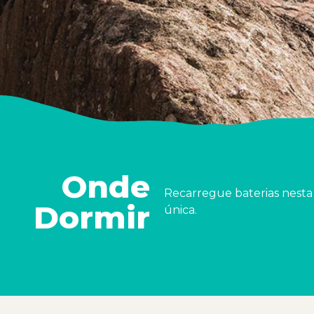
Onde
Recarregue baterias nesta
Dormir
única.