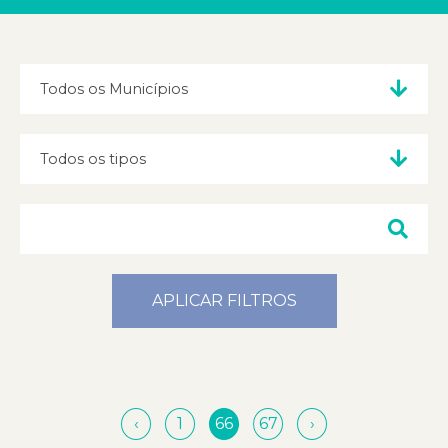
APLICAR FILTROS
‹
1
66
67
›