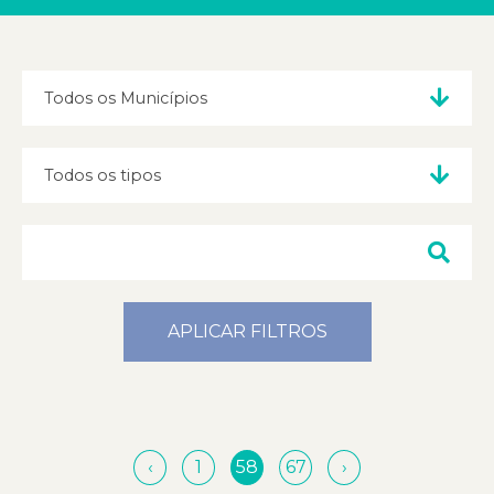
APLICAR FILTROS
‹
1
58
67
›