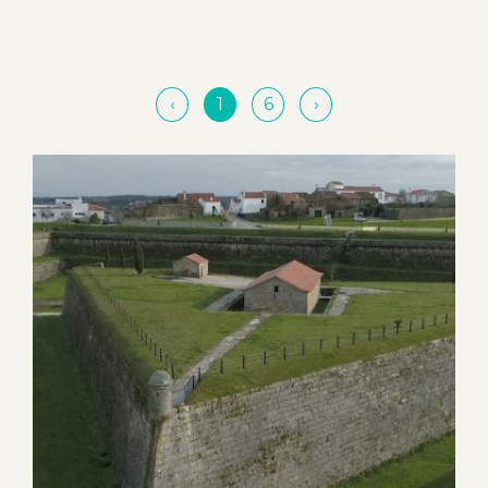
‹
1
6
›