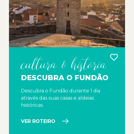
cultura & história
DESCUBRA O FUNDÃO
Descubra o Fundão durante 1 dia
através das suas casas e aldeias
históricas.
VER ROTEIRO