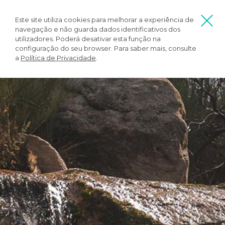
Este site utiliza cookies para melhorar a experiência de
navegação e não guarda dados identificativos dos
utilizadores. Poderá desativar esta função na
configuração do seu browser. Para saber mais, consulte
a
Política de Privacidade
.