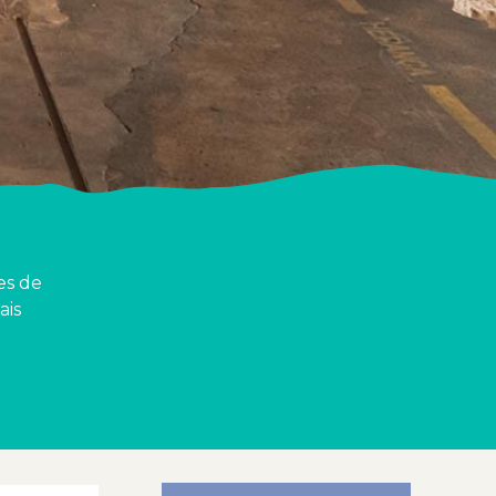
es de
ais