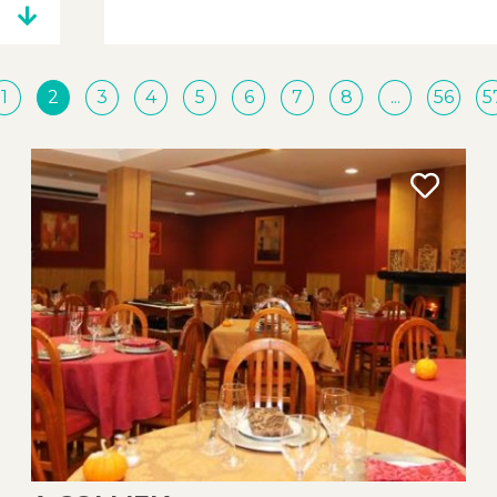
1
2
3
4
5
6
7
8
...
56
5