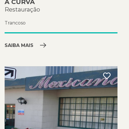
A CURVA
Restauração
Trancoso
SAIBA MAIS