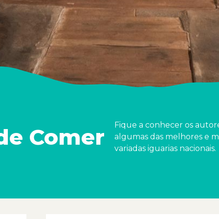
Fique a conhecer os autor
de Comer
algumas das melhores e m
variadas iguarias nacionais.