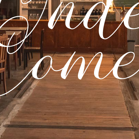
Ond
Come