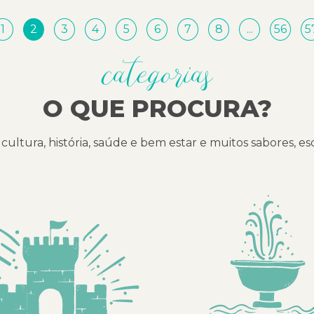
1
2
3
4
5
6
7
8
...
56
5
categorias
O QUE PROCURA?
cultura, história, saúde e bem estar e muitos sabores, e