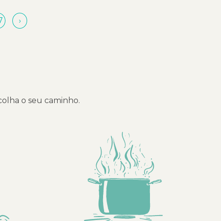
7
›
scolha o seu caminho.