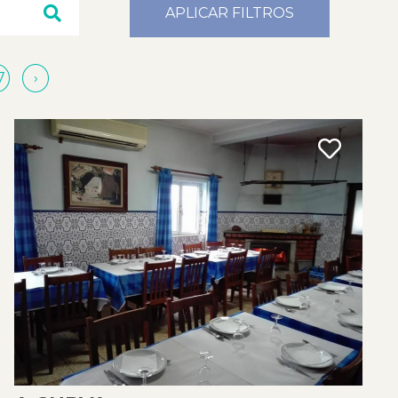
APLICAR FILTROS
7
›