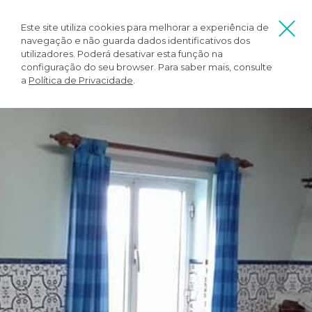
Este site utiliza cookies para melhorar a experiência de
navegação e não guarda dados identificativos dos
utilizadores. Poderá desativar esta função na
configuração do seu browser. Para saber mais, consulte
a
Política de Privacidade
.