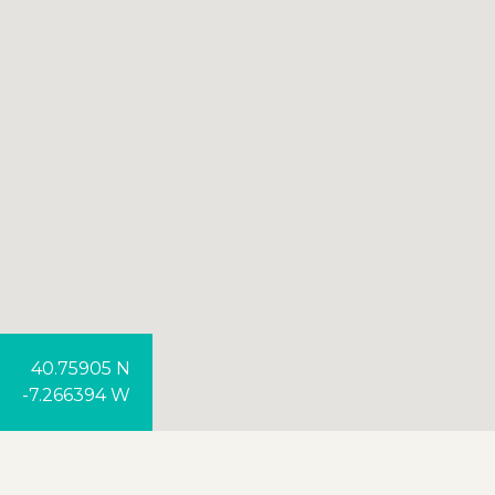
40.75905 N
-7.266394 W