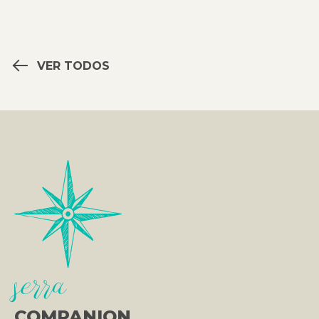
VER TODOS
serra
COMPANION