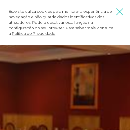
Este site utiliza cookies para melhorar a experiência de
navegação e não guarda dados identificativos dos
utilizadores. Poderá desativar esta função na
configuração do seu browser. Para saber mais, consulte
a
Política de Privacidade
.