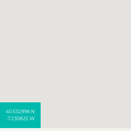
40.532996 N
-7.235825 W