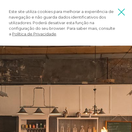
Este site utiliza cookies para melhorar a experiência de
navegação e não guarda dados identificativos dos
utilizadores. Poderá desativar esta função na
configuração do seu browser. Para saber mais, consulte
a
Política de Privacidade
.