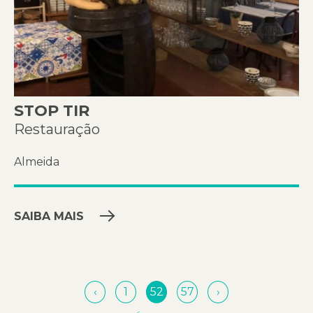
STOP TIR
Restauração
Almeida
SAIBA MAIS
‹
1
52
57
›