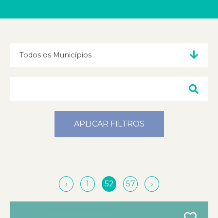
APLICAR FILTROS
‹
1
52
57
›