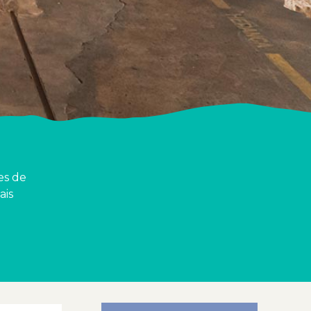
es de
ais