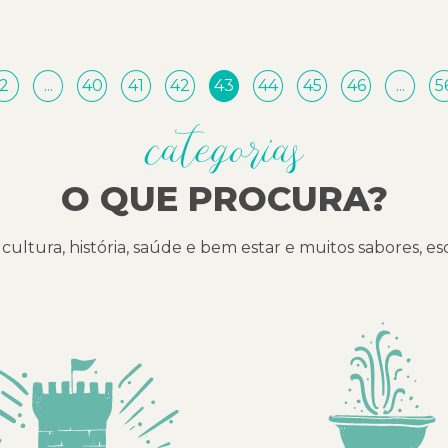
2
...
40
41
42
43
44
45
46
...
5
categorias
O QUE PROCURA?
cultura, história, saúde e bem estar e muitos sabores, e