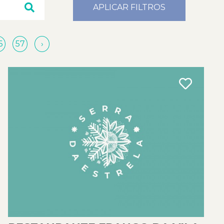
APLICAR FILTROS
6
57
›