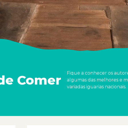
Fique a conhecer os autor
de Comer
algumas das melhores e m
variadas iguarias nacionais.