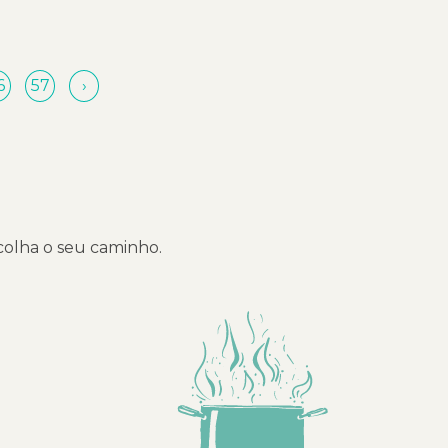
6
57
›
scolha o seu caminho.