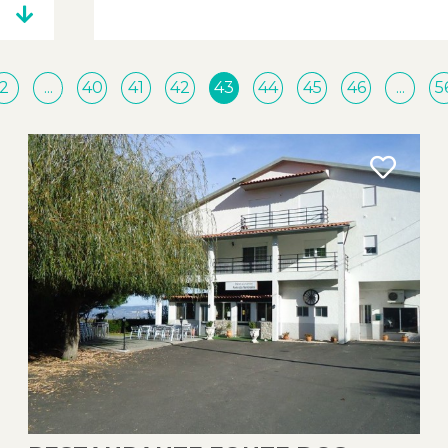
2
...
40
41
42
43
44
45
46
...
5