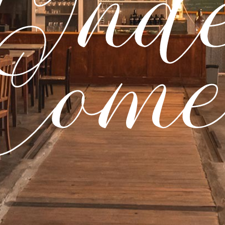
Ond
Come