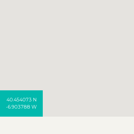
40.454073 N
-6.903788 W