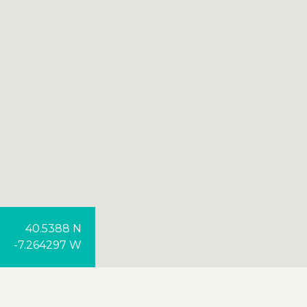
40.5388 N
-7.264297 W