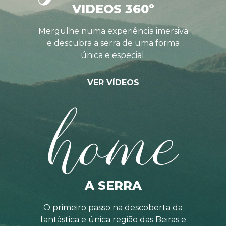
VIDEOS 360º
Mergulhe numa experiência imersiva
e descubra a serra de uma forma
única e especial.
VER VÍDEOS
home
A SERRA
O primeiro passo na descoberta da
fantástica e única região das Beiras e