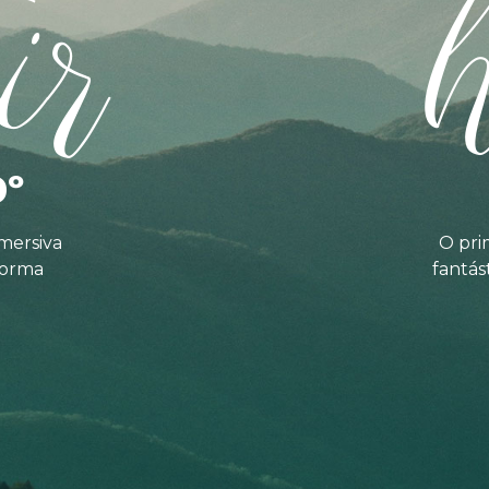
ir
0º
mersiva
O pri
forma
fantás