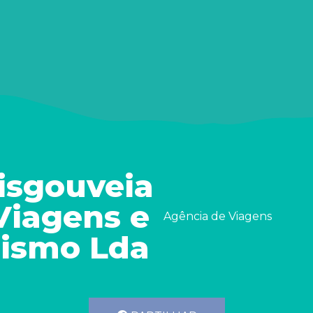
isgouveia
 Viagens e
Agência de Viagens
rismo Lda