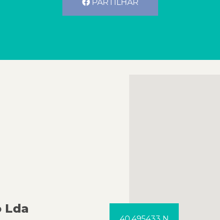
PARTILHAR
o Lda
40.495433 N