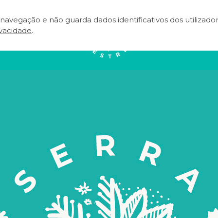
e navegação e não guarda dados identificativos dos utilizad
NEAR
EVENTOS
TERRITÓRIO
A
ivacidade
.