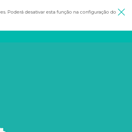
ores. Poderá desativar esta função na configuração do
 MINHA VIAGEM
FICA INSPIRADO