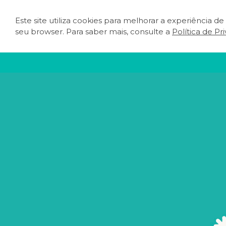
Este site utiliza cookies para melhorar a experiência d
O QUE FAZER
PLA
seu browser. Para saber mais, consulte a
Política de Pr