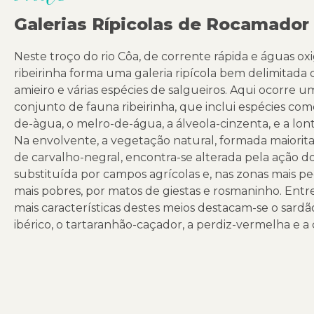
Galerias Rípicolas de Rocamador
Neste troço do rio Côa, de corrente rápida e águas o
ribeirinha forma uma galeria ripícola bem delimitada 
amieiro e várias espécies de salgueiros. Aqui ocorre u
conjunto de fauna ribeirinha, que inclui espécies como 
de-àgua, o melro-de-água, a álveola-cinzenta, e a lont
Na envolvente, a vegetação natural, formada maiori
de carvalho-negral, encontra-se alterada pela ação 
substituída por campos agrícolas e, nas zonas mais pe
mais pobres, por matos de giestas e rosmaninho. Entr
mais características destes meios destacam-se o sardão
ibérico, o tartaranhão-caçador, a perdiz-vermelha e a 