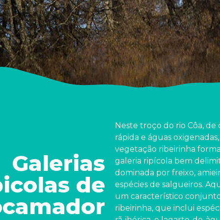
Neste troço do rio Côa, de
rápida e águas oxigenadas,
vegetação ribeirinha for
Galerias
galeria ripícola bem delim
dominada por freixo, amieir
picolas de
espécies de salgueiros. Aq
um característico conjunt
ocamador
ribeirinha, que inclui espé
rã-ibérica, o lagarto-de-àgu