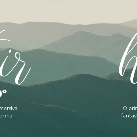
ir
0º
mersiva
O pri
forma
fantás