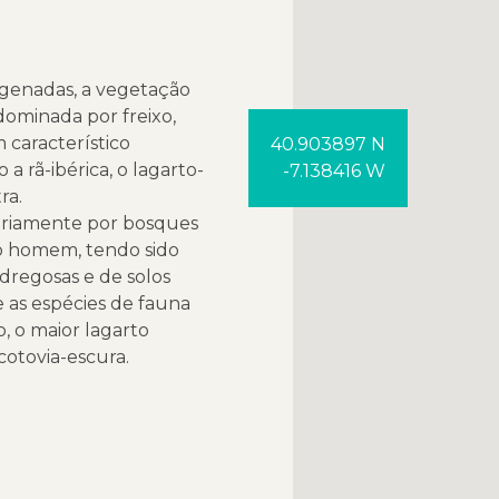
xigenadas, a vegetação
dominada por freixo,
m característico
40.903897 N
a rã-ibérica, o lagarto-
-7.138416 W
ra.
tariamente por bosques
do homem, tendo sido
dregosas e de solos
e as espécies de fauna
, o maior lagarto
cotovia-escura.