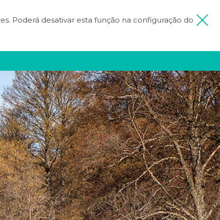
ores. Poderá desativar esta função na configuração do
 MINHA VIAGEM
FICA INSPIRADO