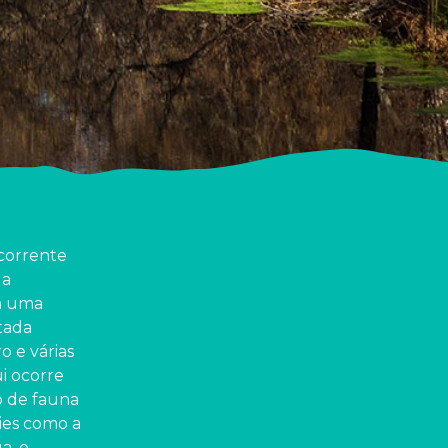
 corrente
 a
ma uma
itada
o e várias
ui ocorre
o de fauna
cies como a
a, o