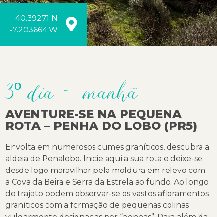
40.39271 N
-7.203664 W
3º dia - manhã
AVENTURE-SE NA PEQUENA
ROTA – PENHA DO LOBO (PR5)
Envolta em numerosos cumes graníticos, descubra a
aldeia de Penalobo. Inicie aqui a sua rota e deixe-se
desde logo maravilhar pela moldura em relevo com
a Cova da Beira e Serra da Estrela ao fundo. Ao longo
do trajeto podem observar-se os vastos afloramentos
graníticos com a formação de pequenas colinas
vulgarmente designadas por “penhas”. Para além da