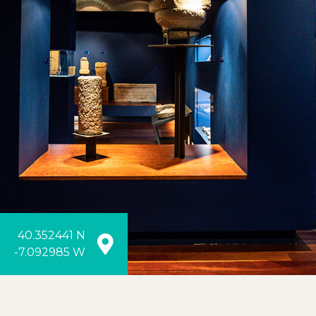
40.352441 N
-7.092985 W