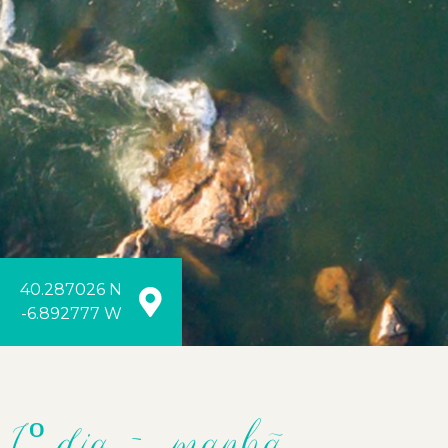
40.287026 N
-6.892777 W
1º dia - manhã