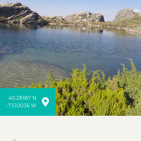
40.28187 N
-7.510036 W