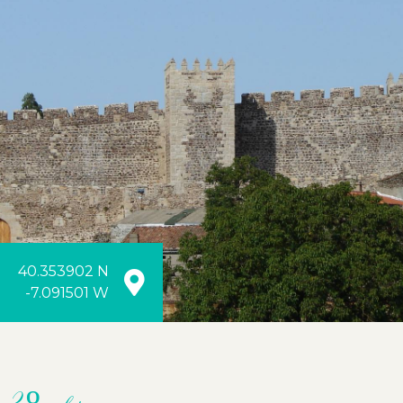
40.353902 N
-7.091501 W