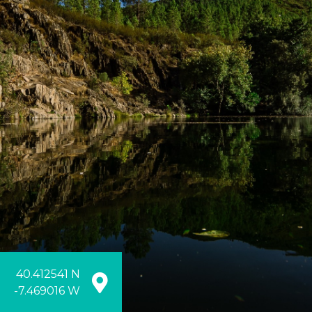
40.412541 N
-7.469016 W