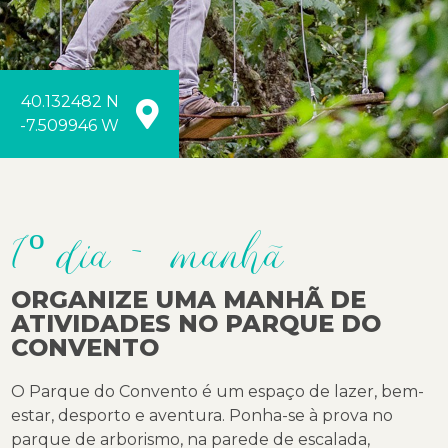
40.132482 N
-7.509946 W
1º dia - manhã
ORGANIZE UMA MANHÃ DE
ATIVIDADES NO PARQUE DO
CONVENTO
O Parque do Convento é um espaço de lazer, bem-
estar, desporto e aventura. Ponha-se à prova no
parque de arborismo, na parede de escalada,