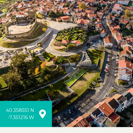
40.358551 N
-7.351216 W