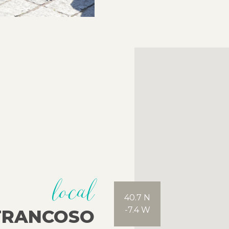
local
40.7 N
-7.4 W
TRANCOSO