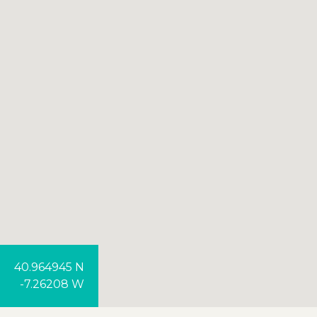
40.964945 N
-7.26208 W