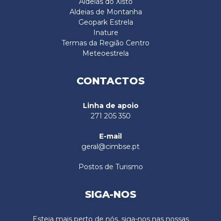
Aldeias do Xisto
Aldeias de Montanha
Geopark Estrela
Inature
Termas da Região Centro
Meteoestrela
CONTACTOS
Linha de apoio
271 205 350
E-mail
geral@cimbse.pt
Postos de Turismo
SIGA-NOS
Esteja mais perto de nós, siga-nos nas nossas