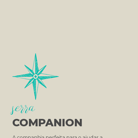
serra
COMPANION
A companhia perfeita para o ajudar a