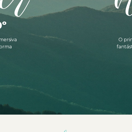
0º
mersiva
O pri
forma
fantás