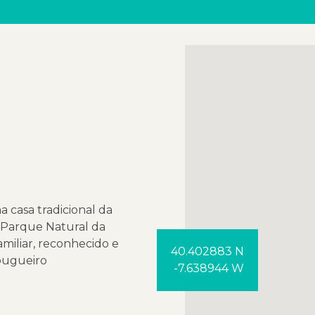
 casa tradicional da
o Parque Natural da
amiliar, reconhecido e
40.402883 N
bugueiro
-7.638944 W