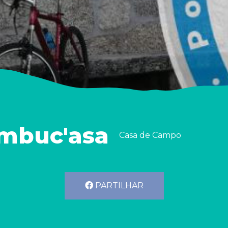
mbuc'asa
Casa de Campo
PARTILHAR