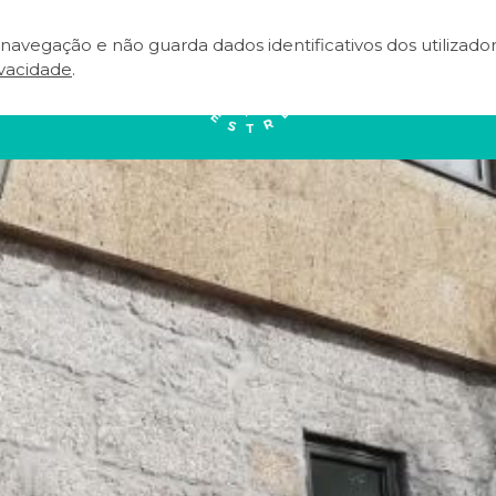
e navegação e não guarda dados identificativos dos utilizad
NEAR
EVENTOS
TERRITÓRIO
A
ivacidade
.