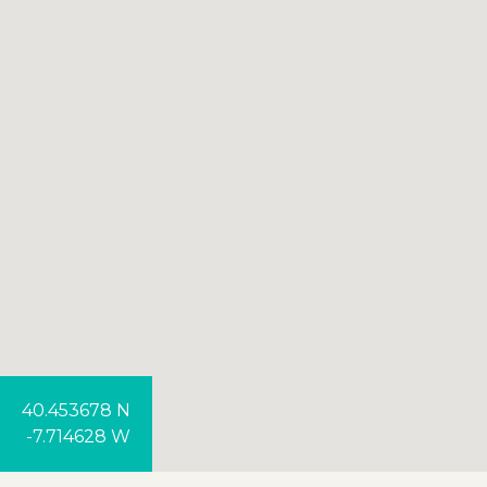
40.453678 N
-7.714628 W