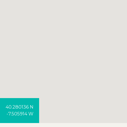
40.280136 N
-7.505914 W