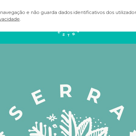
e navegação e não guarda dados identificativos dos utilizad
NEAR
EVENTOS
TERRITÓRIO
A
ivacidade
.