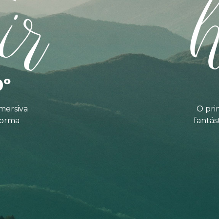
ir
0º
mersiva
O pri
forma
fantás