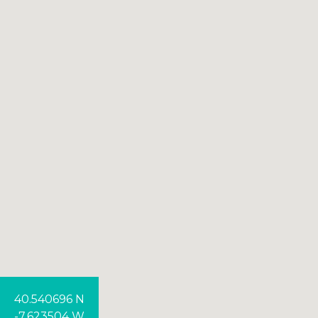
40.540696 N
-7.623504 W