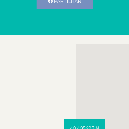
PARTILHAR
40.405483 N