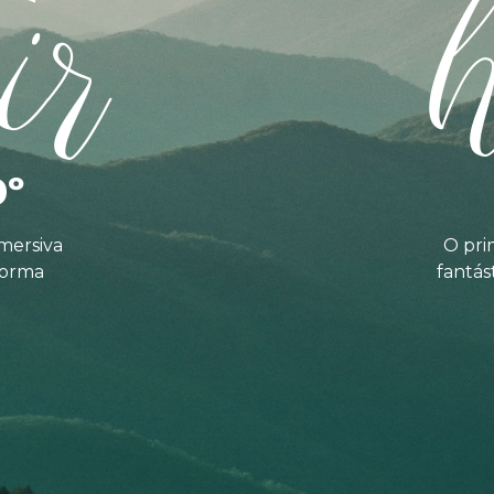
ir
0º
mersiva
O pri
forma
fantás