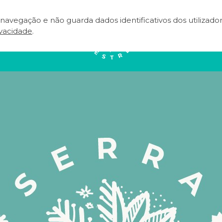
e navegação e não guarda dados identificativos dos utilizad
NEAR
EVENTOS
TERRITÓRIO
A
ivacidade
.