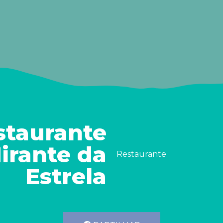
staurante
irante da
Restaurante
Estrela