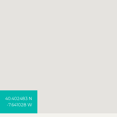
40.402483 N
-7.641028 W