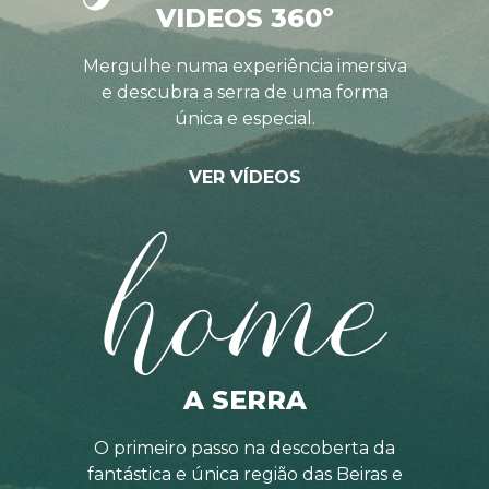
VIDEOS 360º
Mergulhe numa experiência imersiva
e descubra a serra de uma forma
única e especial.
VER VÍDEOS
home
A SERRA
O primeiro passo na descoberta da
fantástica e única região das Beiras e