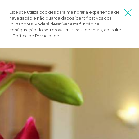
Este site utiliza cookies para melhorar a experiência de
navegação e não guarda dados identificativos dos
utilizadores. Poderá desativar esta função na
configuração do seu browser. Para saber mais, consulte
a
Política de Privacidade
.