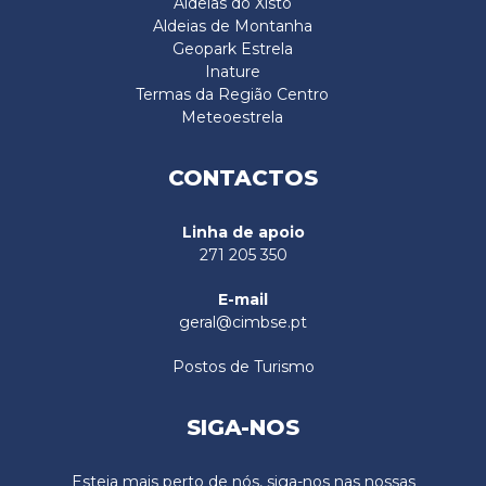
Aldeias do Xisto
Aldeias de Montanha
Geopark Estrela
Inature
Termas da Região Centro
Meteoestrela
CONTACTOS
Linha de apoio
271 205 350
E-mail
geral@cimbse.pt
Postos de Turismo
SIGA-NOS
Esteja mais perto de nós, siga-nos nas nossas