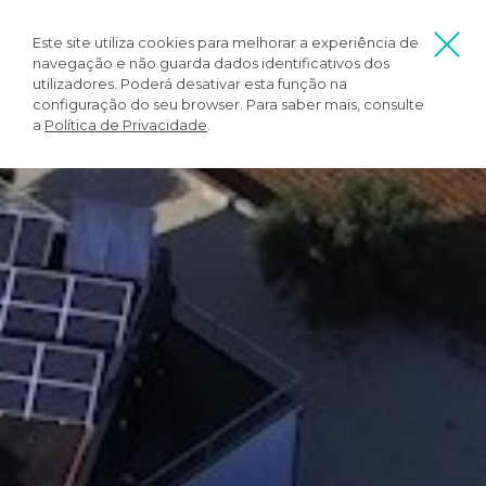
Este site utiliza cookies para melhorar a experiência de
navegação e não guarda dados identificativos dos
utilizadores. Poderá desativar esta função na
configuração do seu browser. Para saber mais, consulte
a
Política de Privacidade
.