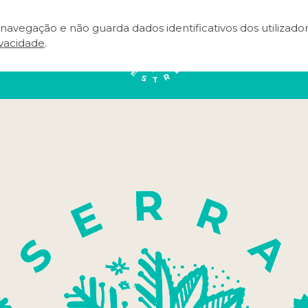
e navegação e não guarda dados identificativos dos utilizad
NEAR
EVENTOS
TERRITÓRIO
A
ivacidade
.