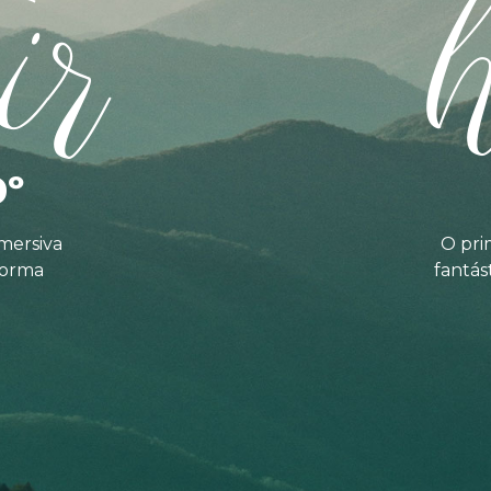
ir
0º
mersiva
O pri
forma
fantás