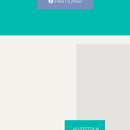
PARTILHAR
40.515719 N