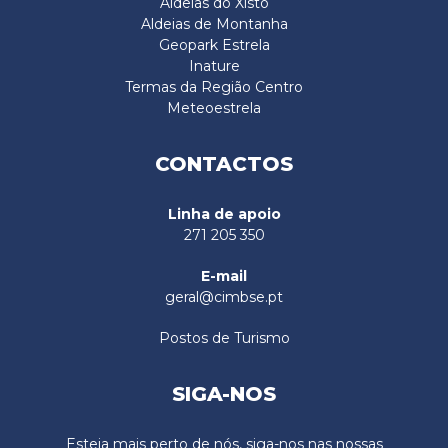
Aldeias do Xisto
Aldeias de Montanha
Geopark Estrela
Inature
Termas da Região Centro
Meteoestrela
CONTACTOS
Linha de apoio
271 205 350
E-mail
geral@cimbse.pt
Postos de Turismo
SIGA-NOS
Esteja mais perto de nós, siga-nos nas nossas