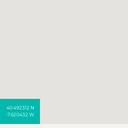
40.492312 N
-7.620432 W