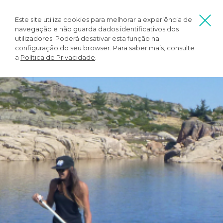
Este site utiliza cookies para melhorar a experiência de
navegação e não guarda dados identificativos dos
utilizadores. Poderá desativar esta função na
configuração do seu browser. Para saber mais, consulte
a
Política de Privacidade
.