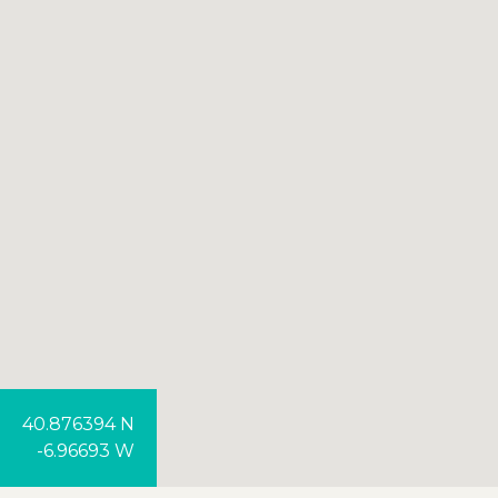
40.876394 N
-6.96693 W