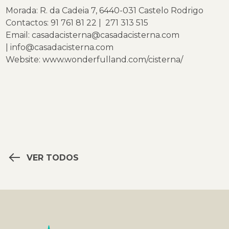
Morada: R. da Cadeia 7, 6440-031 Castelo Rodrigo
Contactos: 91 761 81 22 | 271 313 515
Email:
casadacisterna@casadacisterna.co
m
|
info@casadacisterna.com
Website:
www.wonderfulland.com/cisterna/
VER TODOS