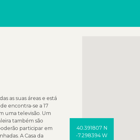
das as suas áreas e está
ade encontra-se a 17
om uma televisão. Um
aleira também são
40.391807 N
poderão participar em
-7.298394 W
minhadas. A Casa da