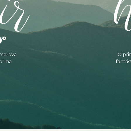
ir
0º
mersiva
O pri
forma
fantás