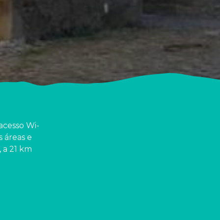
 acesso Wi-
s áreas e
 a 21 km