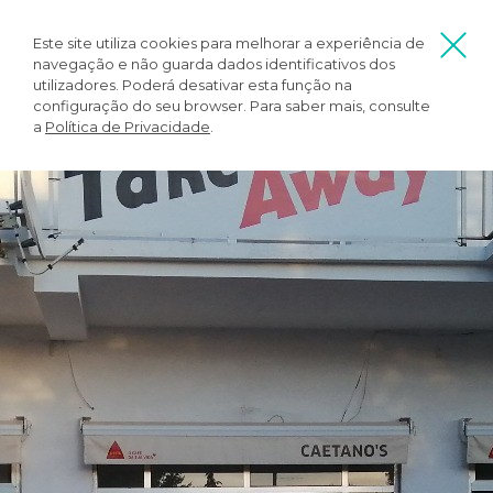
Este site utiliza cookies para melhorar a experiência de
navegação e não guarda dados identificativos dos
utilizadores. Poderá desativar esta função na
configuração do seu browser. Para saber mais, consulte
a
Política de Privacidade
.