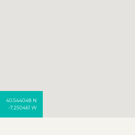
40.544048 N
-7.250461 W