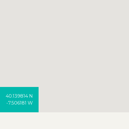
40.139814 N
-7.506181 W