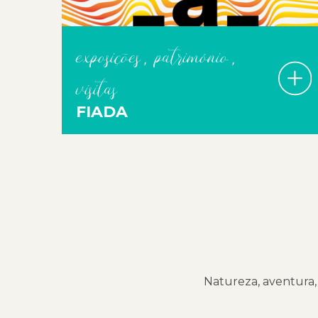
exposições, património,
visitas
FIADA
Natureza, aventura, 