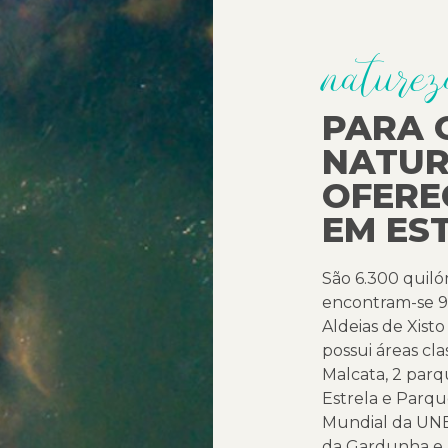
naturez
PARA 
NATUR
OFERE
EM ES
São 6.300 quiló
encontram-se 9 d
Aldeias de Xist
possui áreas cla
Malcata, 2 parq
Estrela e Parqu
Mundial da UNE
da Gardunha e a